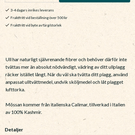
3-4 dagars inrikes leverans
Fraktfritt vid beställning över 500 kr
Fraktfritt vid byte av färg/storlek
Ull har naturligt självrenande fibrer och behöver därför inte
tvättas mer än absolut nödvändigt, vädring av ditt ullplagg
räcker istället långt. När du väl ska tvätta ditt plagg, använd
anpassat ulltvättmedel, undvik sköljmedel och låt plagget
lufttorka.
Mössan kommer från italienska Calimar, tillverkad i Italien
av 100% Kashmir.