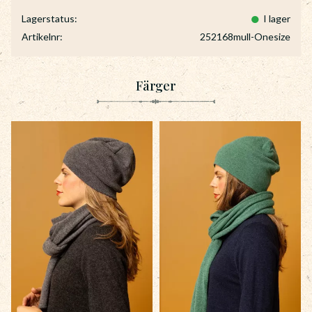
Lagerstatus
I lager
Artikelnr
252168mull-Onesize
Färger