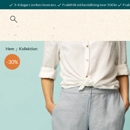
3-4 dagars inrikes leverans.
Fraktfritt vid beställning över 500 kr
Frakt
Hem
Kollektion
30
%