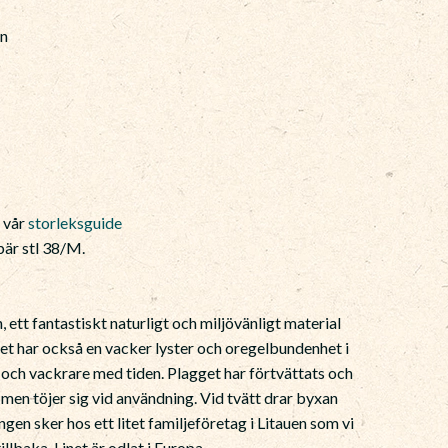
in
)
e vår
storleksguide
är stl 38/M.
 ett fantastiskt naturligt och miljövänligt material
net har också en vacker lyster och oregelbundenhet i
e och vackrare med tiden. Plagget har förtvättats och
en töjer sig vid användning. Vid tvätt drar byxan
ngen sker hos ett litet familjeföretag i Litauen som vi
lbaka. Linet är odlat i Europa.