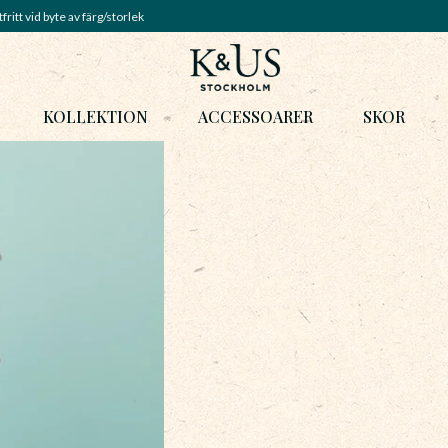
fritt vid byte av färg/storlek
KOLLEKTION
ACCESSOARER
SKOR