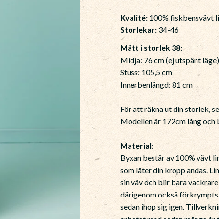
Kvalité:
100% fiskbensvävt l
Storlekar:
34-46
Mått i storlek 38:
Midja: 76 cm (ej utspänt läge
Stuss: 105,5 cm
Innerbenlängd: 81 cm
För att räkna ut din storlek, s
Modellen är 172cm lång och b
Material:
Byxan består av 100% vävt lin,
som låter din kropp andas. Li
sin väv och blir bara vackrar
därigenom också förkrympts m
sedan ihop sig igen. Tillverkni
arbetat med sedan många år til