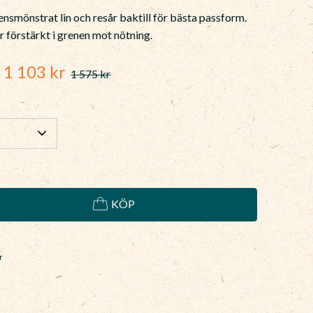
bensmönstrat lin och resår baktill för bästa passform.
r förstärkt i grenen mot nötning.
Nedsatt pris:
1 103
kr
1 575
kr
Ordinarie pris:
KÖP
r