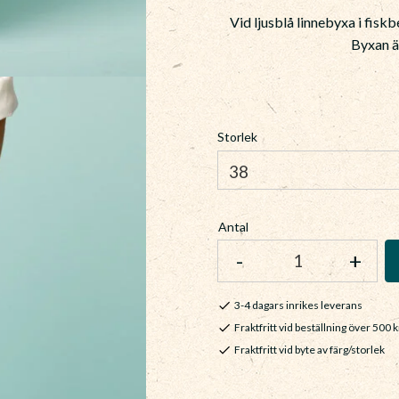
Vid ljusblå linnebyxa i fisk
Byxan ä
Storlek
Antal
-
+
3-4 dagars inrikes leverans
Fraktfritt vid beställning över 500 k
Fraktfritt vid byte av färg/storlek