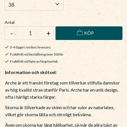
Antal
-
+
KÖP
3-4 dagars inrikes leverans
Fraktfritt vid beställning över 500 kr
Fraktfritt vid byte av färg/storlek
Information och skötsel:
Arche är ett franskt företag som tillverkar stilfulla damskor
av hög kvalité strax utanför Paris. Arche har en unik design,
ofta i härligt starka färger.
Skorna är tillverkade av skinn och har sulor av naturlatex,
vilket gör skorna lätta och otroligt bekväma.
Även om skorna har lång hållbarhet, så mår de allra bäst av