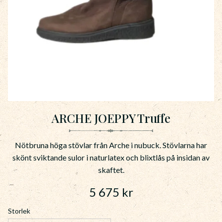
ARCHE JOEPPY Truffe
Nötbruna höga stövlar från Arche i nubuck. Stövlarna har
skönt sviktande sulor i naturlatex och blixtlås på insidan av
skaftet.
5 675
kr
Storlek