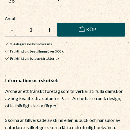
Antal
-
+
KÖP
3-4 dagars inrikes leverans
Fraktfritt vid beställning över 500 kr
Fraktfritt vid byte av färg/storlek
Information och skötsel:
Arche är ett franskt företag som tillverkar stilfulla damskor
av hög kvalité strax utanför Paris. Arche har en unik design,
ofta i härligt starka färger.
Skorna är tillverkade av skinn eller nubuck och har sulor av
naturlatex, vilket gör skorna lätta och otroligt bekväma.