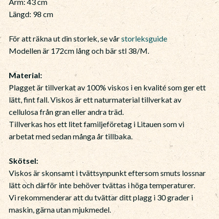
Ärm: 43 cm
Längd: 98 cm
För att räkna ut din storlek, se vår
storleksguide
Modellen är 172cm lång och bär stl 38/M.
Material:
Plagget är tillverkat av 100% viskos i en kvalité som ger ett
lätt, fint fall. Viskos är ett naturmaterial tillverkat av
cellulosa från gran eller andra träd.
Tillverkas hos ett litet familjeföretag i Litauen som vi
arbetat med sedan många år tillbaka.
Skötsel:
Viskos är skonsamt i tvättsynpunkt eftersom smuts lossnar
lätt och därför inte behöver tvättas i höga temperaturer.
Vi rekommenderar att du tvättar ditt plagg i 30 grader i
maskin, gärna utan mjukmedel.