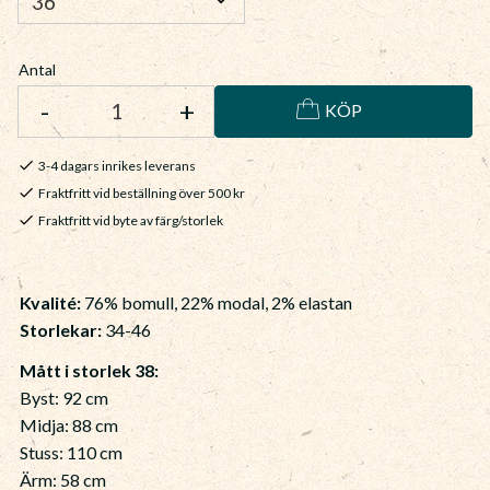
Antal
-
+
KÖP
3-4 dagars inrikes leverans
Fraktfritt vid beställning över 500 kr
Fraktfritt vid byte av färg/storlek
Kvalité:
76% bomull, 22% modal, 2% elastan
Storlekar:
34-46
Mått i storlek 38:
Byst: 92 cm
Midja: 88 cm
Stuss: 110 cm
Ärm: 58 cm