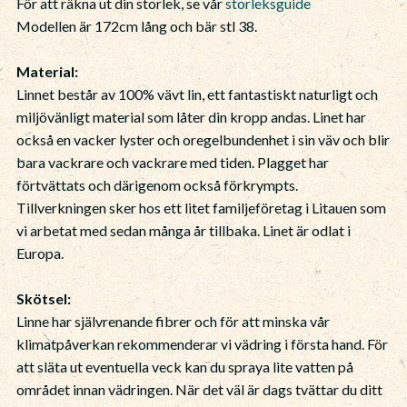
För att räkna ut din storlek, se vår
storleksguide
Modellen är 172cm lång och bär stl 38.
Material:
Linnet består av 100% vävt lin, ett fantastiskt naturligt och
miljövänligt material som låter din kropp andas. Linet har
också en vacker lyster och oregelbundenhet i sin väv och blir
bara vackrare och vackrare med tiden. Plagget har
förtvättats och därigenom också förkrympts.
Tillverkningen sker hos ett litet familjeföretag i Litauen som
vi arbetat med sedan många år tillbaka. Linet är odlat i
Europa.
Skötsel:
Linne har självrenande fibrer och för att minska vår
klimatpåverkan rekommenderar vi vädring i första hand. För
att släta ut eventuella veck kan du spraya lite vatten på
området innan vädringen. När det väl är dags tvättar du ditt