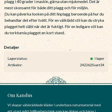
plagg i 40 grader i maskin, gärna utan mjukmedel. Det är
mest skonsamt för både ditt plagg och för miljön.
Du kan påverka looken på ditt linplagg beroende på hur du
behandlar det efter tvätt. För en välklädd stil kan du stryka
plagget helt slätt när det är fuktigt. För en ledigare stil kan
du torktumla plagget en kort stund.
Lagerstatus
I lager
Artikelnr
242262Svart34
Om Kandus
Vi skapar välskräddade kläder i underbara naturmaterial med
ett stort mått hållbarhetstänk som kan älskas och bäras i