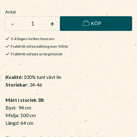
Antal
-
+
KÖP
3-4 dagars inrikes leverans
Fraktfritt vid beställning över 500 kr
Fraktfritt vid byte av färg/storlek
Kvalité:
100% tunt vävt lin
Storlekar
: 34-46
Mått i storlek 38:
Byst: 94 cm
Midja: 100 cm
Längd: 64 cm